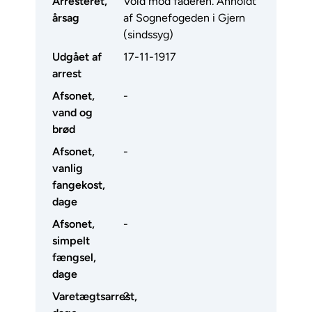
Arresteret,
Vold mod faderen. Anholdt
årsag
af Sognefogeden i Gjern
(sindssyg)
Udgået af
17-11-1917
arrest
Afsonet,
-
vand og
brød
Afsonet,
-
vanlig
fangekost,
dage
Afsonet,
-
simpelt
fængsel,
dage
Varetægtsarrest,
2