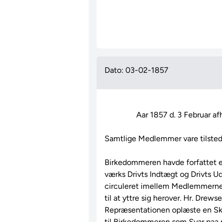
Dato: 03-02-1857
                Aar 1857 d. 3 Februar afholdtes atter et Plenarmøde

Samtlige Medlemmer vare tilstede
Birkedommeren havde forfattet en
værks Drivts Indtægt og Drivts Ud
circuleret imellem Medlemmerne,
til at yttre sig herover. Hr. Drew
Repræsentationen oplæste en Skri
til Birkedommeren som Svar paa 