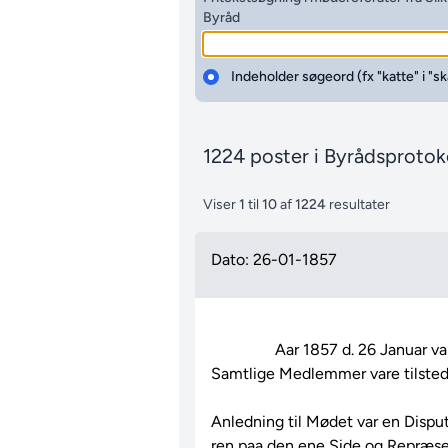
Byråd
Indeholder søgeord (fx "katte" i "sk
1224 poster i Byrådsproto
Viser
1
til
10
af
1224
resultater
Dato: 26-01-1857
                Aar 1857 d. 26 Januar var Communalbestyrelsen samlet.

Samtlige Medlemmer vare tilstede
Anledning til Mødet var en Disp
ren paa den ene Side og Repræse