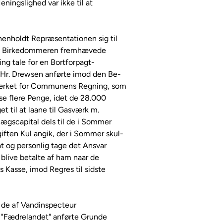
eningslighed var ikke til at

enholdt Repræsentationen sig til

2 d. Birkedommeren fremhævede

g tale for en Bortforpagt-

 Hr. Drewsen anførte imod den Be-

ærket for Communens Regning, som 

se flere Penge, idet de 28.000

til at laane til Gasværk m.

lægscapital dels til de i Sommer

ften Kul angik, der i Sommer skul-

at og personlig tage det Ansvar

 blive betalte af ham naar de

Kasse, imod Regres til sidste

d de af Vandinspecteur

 "Fædrelandet" anførte Grunde
