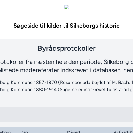
Søgeside til kilder til Silkeborgs historie
Byrådsprotokoller
otokoller fra næsten hele den periode, Silkeborg b
listede mødereferater indskrevet i databasen, neml
lkeborg Kommune 1857-1870 (Resumeer udarbejdet af M. Bach, 1
keborg Kommune 1880-1914 (Sagerne er indskrevet fuldstændigt
keborg
Dag
Måned
År (fra 185