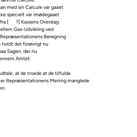
n med sin Calcule var gaaet

kke specielt var imødegaaet

 [      ?] Kassens Overslag

mellem Gas-Udvikling ved

e Repræsentationens Beregning

holdt det forøvrigt nu

aa Sagen, der nu 

gjennem Amtet.

ale, at de troede at de tilfulde

fter Repræsentationens Mening manglede

n.
