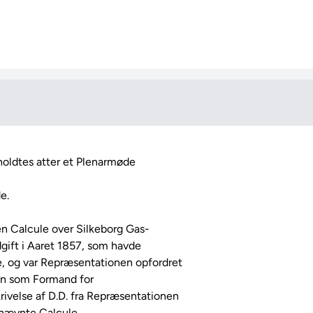
.

 Calcule over Silkeborg Gas-

gift i Aaret 1857, som havde

 og var Repræsentationen opfordret

sen som Formand for

velse af D.D. fra Repræsentationen

nævnte Calcule.
