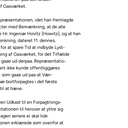
f Gasværket.

præsentationen, idet han fremlagde

er med Bemærkning, at de alle

de Hr. Ingeniør Hovitz [Howitz], og at han

ænkning, dateret 11. dennes,

or at spare Tid at indbyde Lyst-

ing af Gasværket, for det Tilfælde

e gaae ud derpaa. Repræsentatio-

nt ikke kunde offentliggjøres

 som gaae ud paa at Vær-

 bortforpagtes i det første

il at hæve.

 Udkast til en Forpagtnings-

tionen til herover at yttre sig

Sagen senere ei skal lide

onen erklærede som ovenfor at
