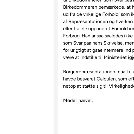
Birkedommeren bemærkede, at ha
ud fra de virkelige Forhold, som i
af Repræsentationen og hverken fra
eller fra et supponeret Forhold i
Forbrug. Han ansaa saaledes ikk
som Svar paa hans Skrivelse, men 
for urigtigt at gaae nærmere ind p
være at indstille til Ministeriet i
Borgerrepræsentationen maatte udt
havde besvaret Calculen, som e
netop at støtte sig til Virkelighede
Mødet hævet.
