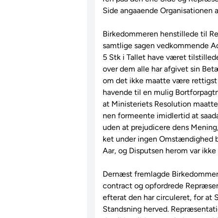
Side angaaende Organisationen a
Birkedommeren henstillede til Re
samtlige sagen vedkommende Act
5 Stk i Tallet have været tilstille
over dem alle har afgivet sin Bet
om det ikke maatte være rettigst f
havende til en mulig Bortforpagtn
at Ministeriets Resolution maatt
nen formeente imidlertid at saada
uden at prejudicere dens Mening,
ket under ingen Omstændighed bør
Aar, og Disputsen herom var ikke t
Dernæst fremlagde Birkedommeren
contract og opfordrede Repræsenta
efterat den har circuleret, for at 
Standsning herved. Repræsentati