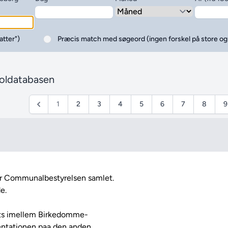
atter")
Præcis match med søgeord (ingen forskel på store o
koldatabasen
1
2
3
4
5
6
7
8
9
.

uts imellem Birkedomme-

ntationen paa den anden 
