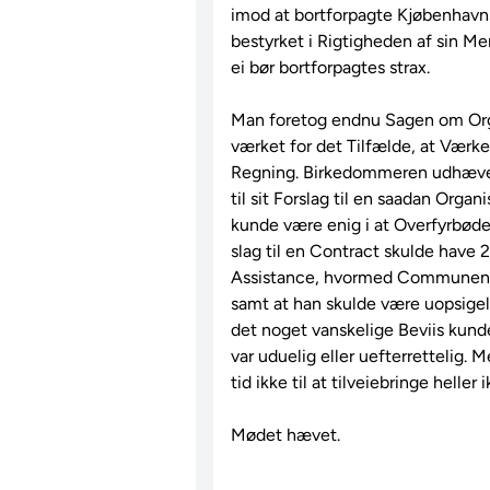
imod at bortforpagte Kjøbenhavn
bestyrket i Rigtigheden af sin Me
ei bør bortforpagtes strax.

Man foretog endnu Sagen om Orga
værket for det Tilfælde, at Værk
Regning. Birkedommeren udhævede
til sit Forslag til en saadan Organi
kunde være enig i at Overfyrbøder
slag til en Contract skulde have 2 f
Assistance, hvormed Communens U
samt at han skulde være uopsigelig
det noget vanskelige Beviis kund
var uduelig eller uefterrettelig. M
tid ikke til at tilveiebringe heller
Mødet hævet.
