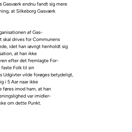
s Gasværk endnu fandt sig mere

ning, at Silkeborg Gasværk

nisationen af Gas-

et skal drives for Communens

, idet han iøvrigt henholdt sig

sation, at han ikke

en efter det fremlagte For-

aste Folk til sin

dgivter vilde forøges betydeligt,

 i 5 Aar naar ikke

e føres imod ham, at han

eningslighed var imidler-

 ikke om dette Punkt.
