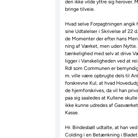
den ikke vilde yttre sig herover. M
bringe tilveie.

Hvad selve Forpagtningen angik h
sine Udtalelser i Skrivelse af 2
de Momenter der efter hans Menin
ning af Værket, men uden Nytte.
tænkelighed med selv at drive V
ligger i Vanskeligheden ved at rei
Rdl som Communen er bemyndiget 
m. ville være opbrugte dels til An
forskrevne Kul, at hvad Hovedudgi
de hjemforskrives, da vil han priv
paa sig saaledes at Kullene skulle
ikke kunne udredes af Gasværkets 
Kasse.

Hr. Bindesbøll udtalte, at han ve
Colding i en Betænkning i Bladet