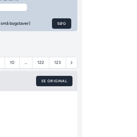
g små bogstaver)
SØG
10
...
122
123
SE ORIGINAL