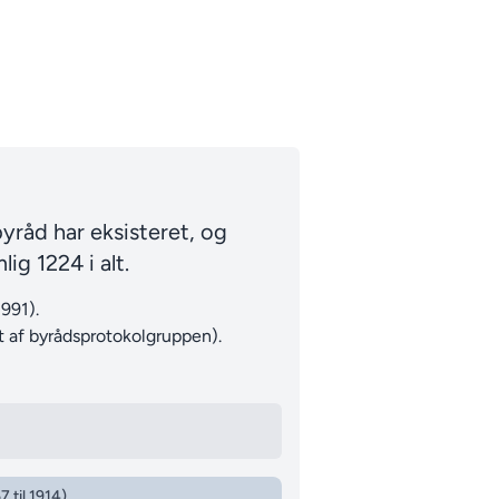
yråd har eksisteret, og
ig 1224 i alt.
991).
 af byrådsprotokolgruppen).
7 til 1914)