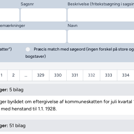
Sagsnr
Beskrivelse (fritekstsøgning i sagsi
emærkninger
Navn
atter")
Præcis match med søgeord (ingen forskel på store o
bogstaver)
1
2
...
329
330
331
332
333
334
ger:
5 bilag
ger byrådet om eftergivelse af kommuneskatten for juli kvartal 
 med henstand til 1.1. 1928.
ger:
51 bilag