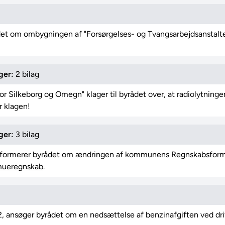
ådet om ombygningen af "Forsørgelses- og Tvangsarbejdsanstalte
ger:
2 bilag
r Silkeborg og Omegn" klager til byrådet over, at radiolytningen
er klagen!
ger:
3 bilag
nformerer byrådet om ændringen af kommunens Regnskabsform"
mueregnskab
.
2, ansøger byrådet om en nedsættelse af benzinafgiften ved dr