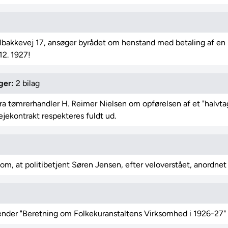
lbakkevej 17, ansøger byrådet om henstand med betaling af en 
12. 1927!
ger:
2 bilag
a tømrerhandler H. Reimer Nielsen om opførelsen af et "halvtag
lejekontrakt respekteres fuldt ud.
om, at politibetjent Søren Jensen, efter veloverstået, anordnet 
ender "Beretning om Folkekuranstaltens Virksomhed i 1926-27