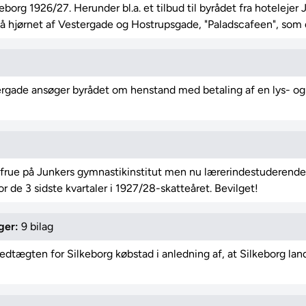
lkeborg 1926/27. Herunder bl.a. et tilbud til byrådet fra hoteleje
på hjørnet af Vestergade og Hostrupsgade, "Paladscafeen", som 
ade ansøger byrådet om henstand med betaling af en lys- og gas
oldfrue på Junkers gymnastikinstitut men nu lærerindestuderen
 de 3 sidste kvartaler i 1927/28-skatteåret. Bevilget!
ger:
9 bilag
edtægten for Silkeborg købstad i anledning af, at Silkeborg la