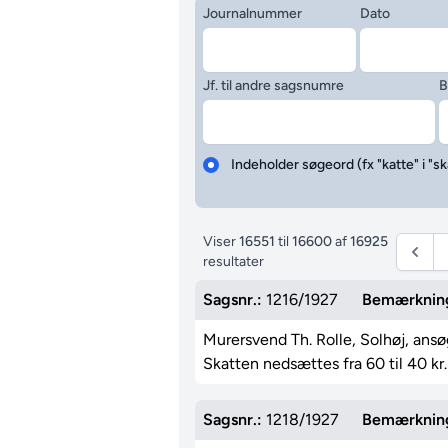
Journalnummer
Dato
Jf. til andre sagsnumre
B
Indeholder søgeord (fx "katte" i "sk
Viser
16551
til
16600
af
16925
resultater
Sagsnr.:
1216/1927
Bemærknin
Murersvend Th. Rolle, Solhøj, ansø
Skatten nedsættes fra 60 til 40 kr.
Sagsnr.:
1218/1927
Bemærknin