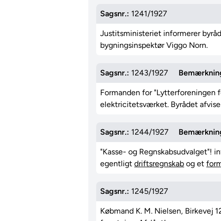
Sagsnr.:
1241/1927
Justitsministeriet informerer byr
bygningsinspektør Viggo Norn.
Sagsnr.:
1243/1927
Bemærknin
Formanden for "Lytterforeningen fo
elektricitetsværket. Byrådet afvis
Sagsnr.:
1244/1927
Bemærknin
"Kasse- og Regnskabsudvalget"! i
egentligt
driftsregnskab
og et
for
Sagsnr.:
1245/1927
Købmand K. M. Nielsen, Birkevej 1