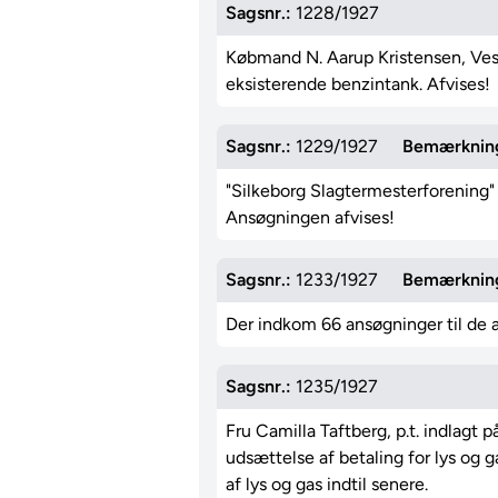
Sagsnr.:
1228/1927
Købmand N. Aarup Kristensen, Veste
eksisterende benzintank. Afvises!
Sagsnr.:
1229/1927
Bemærknin
"Silkeborg Slagtermesterforening" 
Ansøgningen afvises!
Sagsnr.:
1233/1927
Bemærknin
Der indkom 66 ansøgninger til de a
Sagsnr.:
1235/1927
Fru Camilla Taftberg, p.t. indlagt
udsættelse af betaling for lys og 
af lys og gas indtil senere.