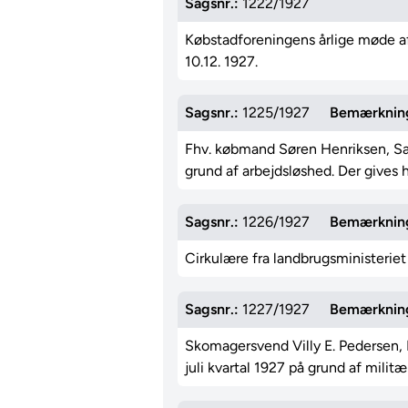
Sagsnr.:
1222/1927
Købstadforeningens årlige møde af
10.12. 1927.
Sagsnr.:
1225/1927
Bemærknin
Fhv. købmand Søren Henriksen, Sax
grund af arbejdsløshed. Der gives h
Sagsnr.:
1226/1927
Bemærknin
Cirkulære fra landbrugsministeriet 
Sagsnr.:
1227/1927
Bemærknin
Skomagersvend Villy E. Pedersen, 
juli kvartal 1927 på grund af militæ