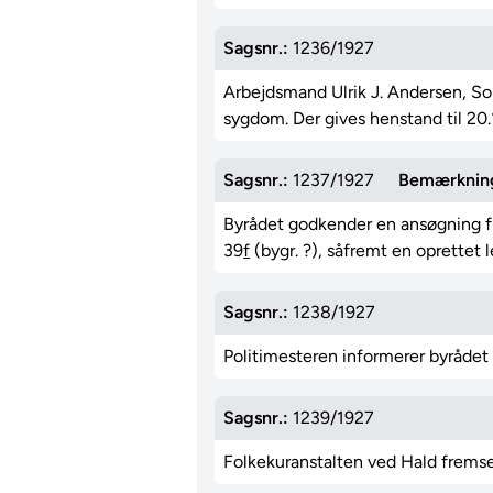
Sagsnr.:
1236/1927
Arbejdsmand Ulrik J. Andersen, So
sygdom. Der gives henstand til 20.
Sagsnr.:
1237/1927
Bemærknin
Byrådet godkender en ansøgning fr
39
f
(bygr. ?), såfremt en oprettet 
Sagsnr.:
1238/1927
Politimesteren informerer byrådet 
Sagsnr.:
1239/1927
Folkekuranstalten ved Hald frems