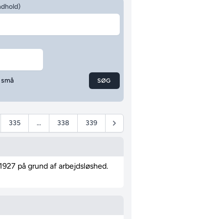
ndhold)
g små
SØG
335
...
338
339
1927 på grund af arbejdsløshed.