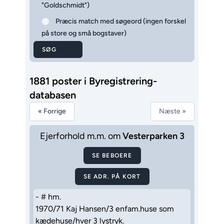
"Goldschmidt")
Præcis match med søgeord (ingen forskel
på store og små bogstaver)
SØG
1881 poster i Byregistrering-
databasen
« Forrige
Næste »
Ejerforhold m.m. om
Vesterparken 3
SE BEBOERE
SE ADR. PÅ KORT
- # hm.
1970/71 Kaj Hansen/3 enfam.huse som
kædehuse/hver 3 lystryk.