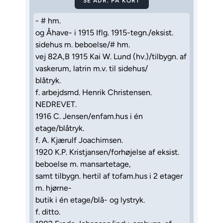
SE ADR. PÅ KORT
- # hm.
og Åhave- i 1915 Iflg. 1915-tegn./eksist.
sidehus m. beboelse/# hm.
vej 82A,B 1915 Kai W. Lund (hv.)/tilbygn. af
vaskerum, latrin m.v. til sidehus/
blåtryk.
f. arbejdsmd. Henrik Christensen.
NEDREVET.
1916 C. Jensen/enfam.hus i én
etage/blåtryk.
f. A. Kjærulf Joachimsen.
1920 K.P. Kristjansen/forhøjelse af eksist.
beboelse m. mansartetage,
samt tilbygn. hertil af tofam.hus i 2 etager
m. hjørne-
butik i én etage/blå- og lystryk.
f. ditto.