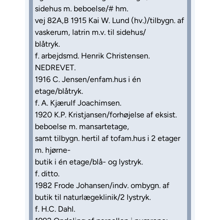
sidehus m. beboelse/# hm.
vej 82A,B 1915 Kai W. Lund (hv.)/tilbygn. af
vaskerum, latrin m.v. til sidehus/
blåtryk.
f. arbejdsmd. Henrik Christensen.
NEDREVET.
1916 C. Jensen/enfam.hus i én
etage/blåtryk.
f. A. Kjærulf Joachimsen.
1920 K.P. Kristjansen/forhøjelse af eksist.
beboelse m. mansartetage,
samt tilbygn. hertil af tofam.hus i 2 etager
m. hjørne-
butik i én etage/blå- og lystryk.
f. ditto.
1982 Frode Johansen/indv. ombygn. af
butik til naturlægeklinik/2 lystryk.
f. H.C. Dahl.