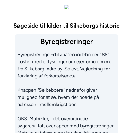
Søgeside til kilder til Silkeborgs historie
Byregistreringer
Byregistreringer-databasen indeholder 1881
poster med oplysninger om ejerforhold m.m.
fra Silkeborg indre by. Se evt.
Vejledning
for
forklaring af forkortelser o.a.
Knappen "Se beboere" nednefor giver
mulighed for at se, hvem der boede på
adressen i mellemkrigstiden.
OBS:
Matrikler
, i det overordnede
søgeresultat, overlapper med byregistreringer.
Matrikeldatabasen rækker dog lidt længere