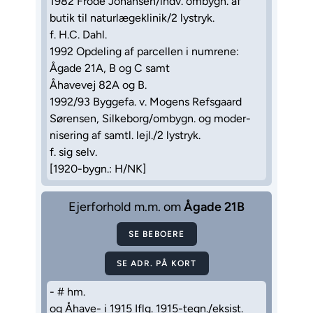
1982 Frode Johansen/indv. ombygn. af
butik til naturlægeklinik/2 lystryk.
f. H.C. Dahl.
1992 Opdeling af parcellen i numrene:
Ågade 21A, B og C samt
Åhavevej 82A og B.
1992/93 Byggefa. v. Mogens Refsgaard
Sørensen, Silkeborg/ombygn. og moder-
nisering af samtl. lejl./2 lystryk.
f. sig selv.
[1920-bygn.: H/NK]
Ejerforhold m.m. om
Ågade 21B
SE BEBOERE
SE ADR. PÅ KORT
- # hm.
og Åhave- i 1915 Iflg. 1915-tegn./eksist.