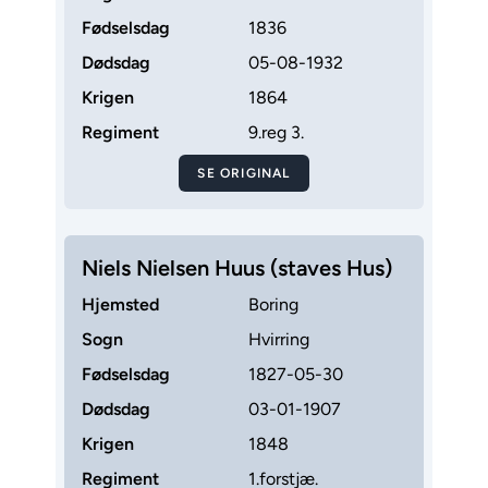
Fødselsdag
1836
Dødsdag
05-08-1932
Krigen
1864
Regiment
9.reg 3.
SE ORIGINAL
Niels Nielsen Huus (staves Hus)
Hjemsted
Boring
Sogn
Hvirring
Fødselsdag
1827-05-30
Dødsdag
03-01-1907
Krigen
1848
Regiment
1.forstjæ.