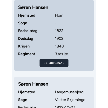
Søren Hansen
Hjemsted
Horn
Sogn
-
Fødselsdag
1822
Dødsdag
1902
Krigen
1848
Regiment
3.res.jæ.
SE ORIGINAL
Søren Hansen
Hjemsted
Langemusebjerg
Sogn
Vester Skjerninge
Fødselsdag
1822-10-27