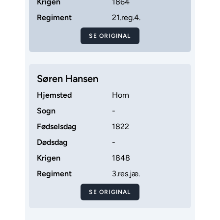
Krigen
1864
Regiment
21.reg.4.
SE ORIGINAL
Søren Hansen
Hjemsted
Horn
Sogn
-
Fødselsdag
1822
Dødsdag
-
Krigen
1848
Regiment
3.res.jæ.
SE ORIGINAL