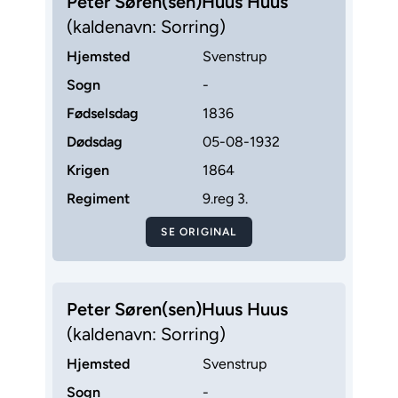
Peter Søren(sen)Huus Huus
(kaldenavn: Sorring)
Hjemsted
Svenstrup
Sogn
-
Fødselsdag
1836
Dødsdag
05-08-1932
Krigen
1864
Regiment
9.reg 3.
SE ORIGINAL
Peter Søren(sen)Huus Huus
(kaldenavn: Sorring)
Hjemsted
Svenstrup
Sogn
-