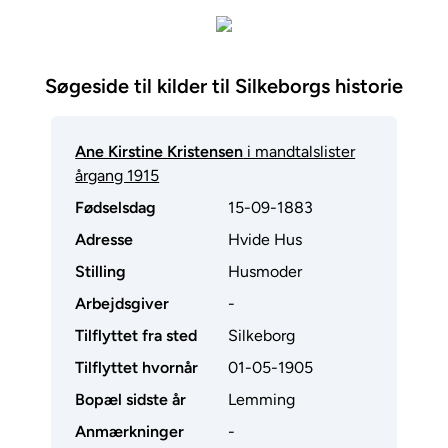
Søgeside til kilder til Silkeborgs historie
Ane Kirstine Kristensen
i mandtalslister
årgang 1915
Fødselsdag
15-09-1883
Adresse
Hvide Hus
Stilling
Husmoder
Arbejdsgiver
-
Tilflyttet fra sted
Silkeborg
Tilflyttet hvornår
01-05-1905
Bopæl sidste år
Lemming
Anmærkninger
-