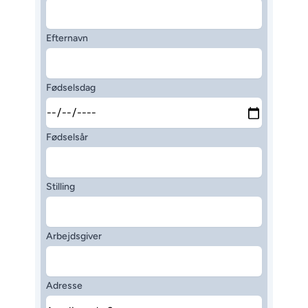
Efternavn
Fødselsdag
Fødselsår
Stilling
Arbejdsgiver
Adresse