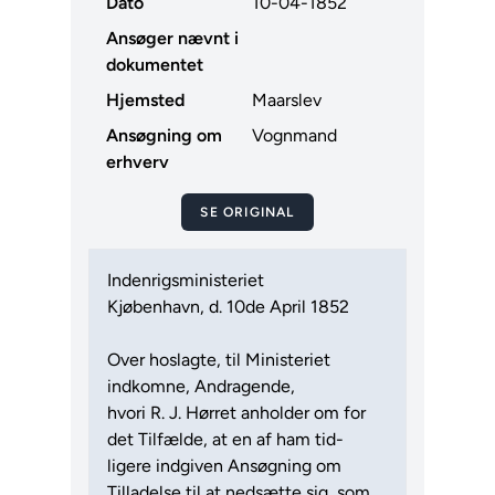
Dato
10-04-1852
Ansøger nævnt i
dokumentet
Hjemsted
Maarslev
Ansøgning om
Vognmand
erhverv
SE ORIGINAL
Indenrigsministeriet
Kjøbenhavn, d. 10de April 1852
Over hoslagte, til Ministeriet
indkomne, Andragende,
hvori R. J. Hørret anholder om for
det Tilfælde, at en af ham tid-
ligere indgiven Ansøgning om
Tilladelse til at nedsætte sig, som