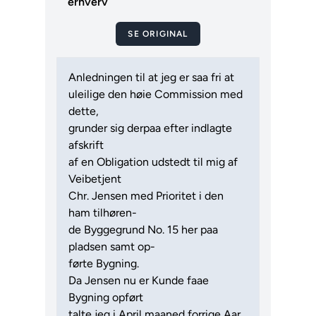
erhverv
SE ORIGINAL
Anledningen til at jeg er saa fri at
uleilige den høie Commission med
dette,
grunder sig derpaa efter indlagte
afskrift
af en Obligation udstedt til mig af
Veibetjent
Chr. Jensen med Prioritet i den
ham tilhøren-
de Byggegrund No. 15 her paa
pladsen samt op-
førte Bygning.
Da Jensen nu er Kunde faae
Bygning opført
talte jeg i April maaned forrige Aar