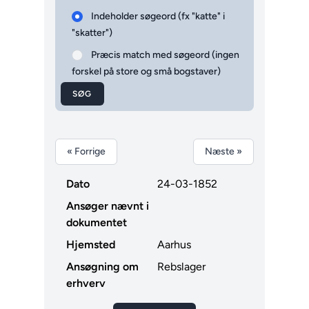
Indeholder søgeord (fx "katte" i
"skatter")
Præcis match med søgeord (ingen
forskel på store og små bogstaver)
SØG
« Forrige
Næste »
Dato
24-03-1852
Ansøger nævnt i
dokumentet
Hjemsted
Aarhus
Ansøgning om
Rebslager
erhverv