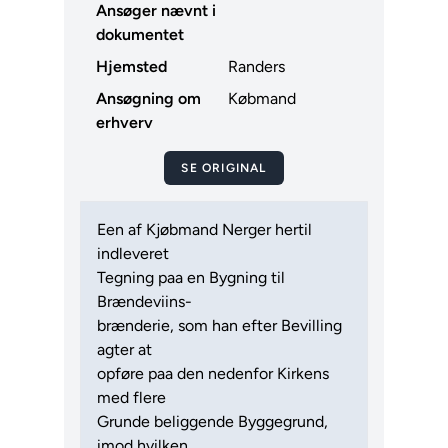
Ansøger nævnt i
dokumentet
Hjemsted
Randers
Ansøgning om
Købmand
erhverv
SE ORIGINAL
Een af Kjøbmand Nerger hertil
indleveret
Tegning paa en Bygning til
Brændeviins-
brænderie, som han efter Bevilling
agter at
opføre paa den nedenfor Kirkens
med flere
Grunde beliggende Byggegrund,
imod hvilken