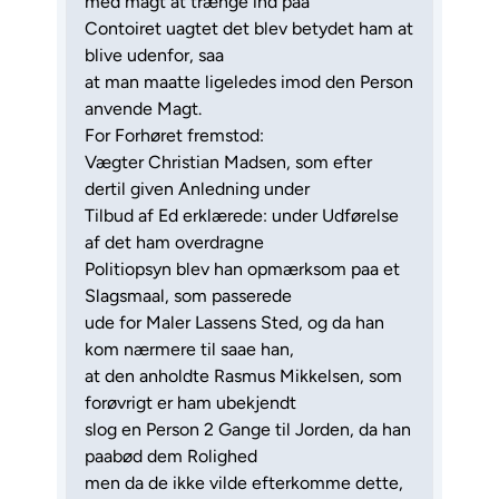
med magt at trænge ind paa
Contoiret uagtet det blev betydet ham at
blive udenfor, saa
at man maatte ligeledes imod den Person
anvende Magt.
For Forhøret fremstod:
Vægter Christian Madsen, som efter
dertil given Anledning under
Tilbud af Ed erklærede: under Udførelse
af det ham overdragne
Politiopsyn blev han opmærksom paa et
Slagsmaal, som passerede
ude for Maler Lassens Sted, og da han
kom nærmere til saae han,
at den anholdte Rasmus Mikkelsen, som
forøvrigt er ham ubekjendt
slog en Person 2 Gange til Jorden, da han
paabød dem Rolighed
men da de ikke vilde efterkomme dette,