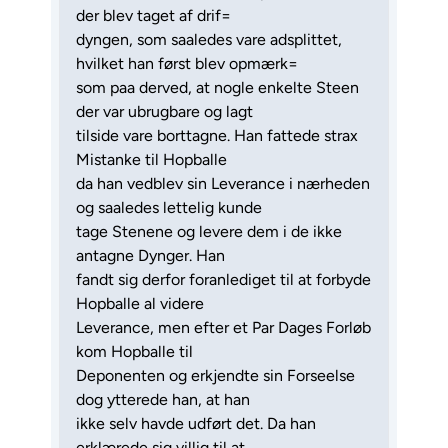
der blev taget af drif=
dyngen, som saaledes vare adsplittet,
hvilket han først blev opmærk=
som paa derved, at nogle enkelte Steen
der var ubrugbare og lagt
tilside vare borttagne. Han fattede strax
Mistanke til Hopballe
da han vedblev sin Leverance i nærheden
og saaledes lettelig kunde
tage Stenene og levere dem i de ikke
antagne Dynger. Han
fandt sig derfor foranlediget til at forbyde
Hopballe al videre
Leverance, men efter et Par Dages Forløb
kom Hopballe til
Deponenten og erkjendte sin Forseelse
dog ytterede han, at han
ikke selv havde udført det. Da han
erklærede sig villig til at