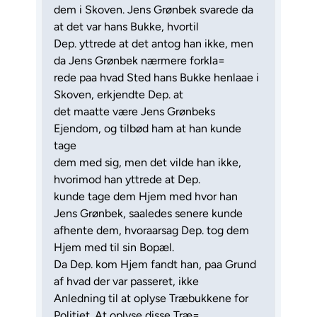
dem i Skoven. Jens Grønbek svarede da
at det var hans Bukke, hvortil
Dep. yttrede at det antog han ikke, men
da Jens Grønbek nærmere forkla=
rede paa hvad Sted hans Bukke henlaae i
Skoven, erkjendte Dep. at
det maatte være Jens Grønbeks
Ejendom, og tilbød ham at han kunde
tage
dem med sig, men det vilde han ikke,
hvorimod han yttrede at Dep.
kunde tage dem Hjem med hvor han
Jens Grønbek, saaledes senere kunde
afhente dem, hvoraarsag Dep. tog dem
Hjem med til sin Bopæl.
Da Dep. kom Hjem fandt han, paa Grund
af hvad der var passeret, ikke
Anledning til at oplyse Træbukkene for
Politiet. At oplyse disse Træ=