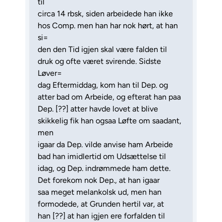
til
circa 14 rbsk, siden arbeidede han ikke
hos Comp. men han har nok hørt, at han
si=
den den Tid igjen skal være falden til
druk og ofte været svirende. Sidste
Løver=
dag Eftermiddag, kom han til Dep. og
atter bad om Arbeide, og efterat han paa
Dep. [??] atter havde lovet at blive
skikkelig fik han ogsaa Løfte om saadant,
men
igaar da Dep. vilde anvise ham Arbeide
bad han imidlertid om Udsættelse til
idag, og Dep. indrømmede ham dette.
Det forekom nok Dep., at han igaar
saa meget melankolsk ud, men han
formodede, at Grunden hertil var, at
han [??] at han igjen ere forfalden til