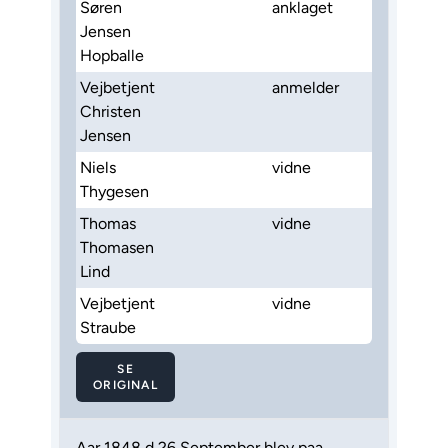
Søren
anklaget
Jensen
Hopballe
Vejbetjent
anmelder
Christen
Jensen
Niels
vidne
Thygesen
Thomas
vidne
Thomasen
Lind
Vejbetjent
vidne
Straube
SE
ORIGINAL
Aar 1848 d 26 September blev paa