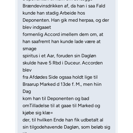
Brændevinsdrikken af, da han i saa Fald
kunde han stadig Arbeide hos
Deponenten. Han gik med herpaa, og der
blev indgaaet
formenlig Accord imellem dem om, at
han saafremt han kunde lade være at
smage
spiritus i et Aar, foruden sin Dagløn
skulde have 5 Rbd i Duceur. Accorden
blev
fra Afdødes Side ogsaa holdt lige til
Braarup Marked d 13de f. M., men hiin
Dag
kom han til Deponenten og bad
omTilladelse til at gaae til Marked og
kjøbe sig klæ=
der, til hvilken Ende han fik udbetalt al
sin tilgodehavende Dagløn, som beløb sig