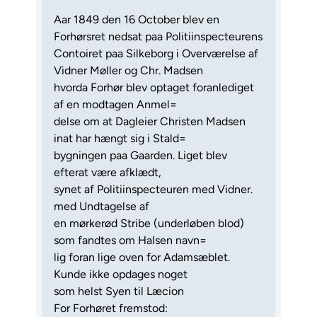
Aar 1849 den 16 October blev en
Forhørsret nedsat paa Politiinspecteurens
Contoiret paa Silkeborg i Overværelse af
Vidner Møller og Chr. Madsen
hvorda Forhør blev optaget foranlediget
af en modtagen Anmel=
delse om at Dagleier Christen Madsen
inat har hængt sig i Stald=
bygningen paa Gaarden. Liget blev
efterat være afklædt,
synet af Politiinspecteuren med Vidner.
med Undtagelse af
en mørkerød Stribe (underløben blod)
som fandtes om Halsen navn=
lig foran lige oven for Adamsæblet.
Kunde ikke opdages noget
som helst Syen til Læcion
For Forhøret fremstod: