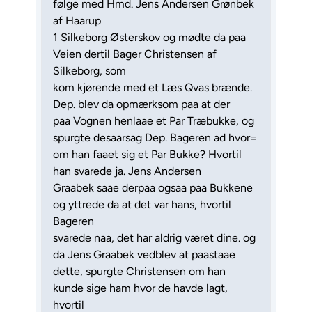
følge med Hmd. Jens Andersen Grønbek
af Haarup
1 Silkeborg Østerskov og mødte da paa
Veien dertil Bager Christensen af
Silkeborg, som
kom kjørende med et Læs Qvas brænde.
Dep. blev da opmærksom paa at der
paa Vognen henlaae et Par Træbukke, og
spurgte desaarsag Dep. Bageren ad hvor=
om han faaet sig et Par Bukke? Hvortil
han svarede ja. Jens Andersen
Graabek saae derpaa ogsaa paa Bukkene
og yttrede da at det var hans, hvortil
Bageren
svarede naa, det har aldrig været dine. og
da Jens Graabek vedblev at paastaae
dette, spurgte Christensen om han
kunde sige ham hvor de havde lagt,
hvortil