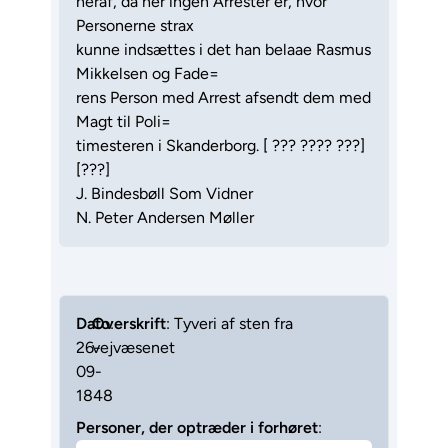
heraf, da her ingen Arrester er, hvor
Personerne strax
kunne indsættes i det han belaae Rasmus
Mikkelsen og Fade=
rens Person med Arrest afsendt dem med
Magt til Poli=
timesteren i Skanderborg. [ ??? ???? ???]
[???]
J. Bindesbøll Som Vidner
N. Peter Andersen Møller
Dato
Overskrift
:
: Tyveri af sten fra
26-
vejvæsenet
09-
1848
Personer, der optræder i forhøret
: