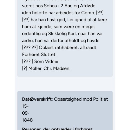
været hos Schou i 2 Aar, og Afdøde
idenTid ofte har arbeidet for Comp. [??]
[??] har han havt god, Leilighed til at lære
ham at kjende, som være en meget
ordentlig og Skikkelig Karl, naar han var
ædru, han var derfor afholdt og havde
[??? ??] Oplæst ratihaberet, aftraadt.
Forhøret Sluttet.
[??? ] Som Vidner
[?] Møller. Chr. Madsen.
Dato
Overskrift
:
: Opsætsighed mod Politiet
15-
09-
1848
Personer, der optræder i forhøret
: