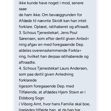
ikke kunde have noget i mod, senere
saae
de ham ikke. Om bevæggrunden for
Afdøde til nævnte Skridt kan han intet
forklare. Oplæst, ratihaberet og aftraadt.
3. Schous Tjenestekarl, Jens Poul
Sørensen, som efter dertil given Anled=
ning afgav en med foregaaende Dep.
aldeles overensstemmende Forkla=
ring, hvilket han derpaa ratihaberede og
aftraadte.
4. Schous Tjenestekarl Laurs Andersen,
som paa dertil given Anledning
forklarede
ligesom foregaaende Dep. med
Tilføiende, at afdødes Hjem Stavn er i
Eldsborg Sogn
i Viborg Amt, hvor hans Familie skal boe,
ligeledes tilføide han, at da han har