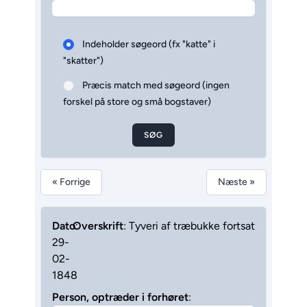
Indeholder søgeord (fx "katte" i
"skatter")
Præcis match med søgeord (ingen
forskel på store og små bogstaver)
SØG
« Forrige
Næste »
Dato
Overskrift
:
: Tyveri af træbukke fortsat
29-
02-
1848
Person, optræder i forhøret
: