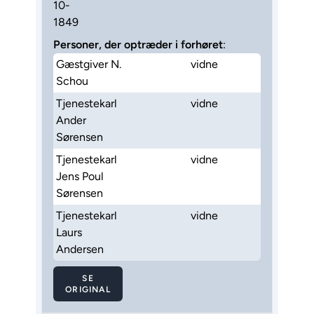
10-
1849
Personer, der optræder i forhøret
:
Gæstgiver N.
vidne
Schou
Tjenestekarl
vidne
Ander
Sørensen
Tjenestekarl
vidne
Jens Poul
Sørensen
Tjenestekarl
vidne
Laurs
Andersen
SE
ORIGINAL