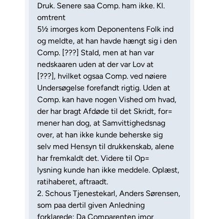
Druk. Senere saa Comp. ham ikke. Kl.
omtrent
5½ imorges kom Deponentens Folk ind
og meldte, at han havde hængt sig i den
Comp. [???] Stald, men at han var
nedskaaren uden at der var Lov at
[???], hvilket ogsaa Comp. ved nøiere
Undersøgelse forefandt rigtig. Uden at
Comp. kan have nogen Vished om hvad,
der har bragt Afdøde til det Skridt, for=
mener han dog, at Samvittighedsnag
over, at han ikke kunde beherske sig
selv med Hensyn til drukkenskab, alene
har fremkaldt det. Videre til Op=
lysning kunde han ikke meddele. Oplæst,
ratihaberet, aftraadt.
2. Schous Tjenestekarl, Anders Sørensen,
som paa dertil given Anledning
forklarede: Da Comparenten imor