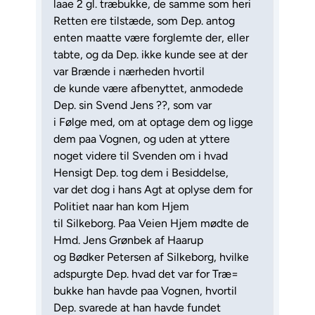
laae 2 gl. træbukke, de samme som heri
Retten ere tilstæde, som Dep. antog
enten maatte være forglemte der, eller
tabte, og da Dep. ikke kunde see at der
var Brænde i nærheden hvortil
de kunde være afbenyttet, anmodede
Dep. sin Svend Jens ??, som var
i Følge med, om at optage dem og ligge
dem paa Vognen, og uden at yttere
noget videre til Svenden om i hvad
Hensigt Dep. tog dem i Besiddelse,
var det dog i hans Agt at oplyse dem for
Politiet naar han kom Hjem
til Silkeborg. Paa Veien Hjem mødte de
Hmd. Jens Grønbek af Haarup
og Bødker Petersen af Silkeborg, hvilke
adspurgte Dep. hvad det var for Træ=
bukke han havde paa Vognen, hvortil
Dep. svarede at han havde fundet