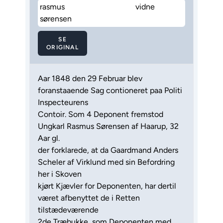
rasmus
vidne
sørensen
SE
ORIGINAL
Aar 1848 den 29 Februar blev
foranstaaende Sag contioneret paa Politi
Inspecteurens
Contoir. Som 4 Deponent fremstod
Ungkarl Rasmus Sørensen af Haarup, 32
Aar gl.
der forklarede, at da Gaardmand Anders
Scheler af Virklund med sin Befordring
her i Skoven
kjørt Kjævler for Deponenten, har dertil
været afbenyttet de i Retten
tilstædeværende
2de Træbukke, som Deponenten med