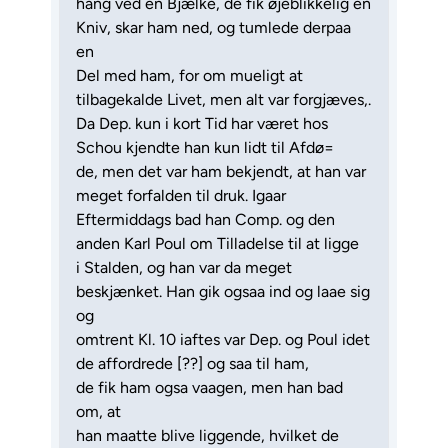
hang ved en Bjælke, de fik øjeblikkelig en
Kniv, skar ham ned, og tumlede derpaa
en
Del med ham, for om mueligt at
tilbagekalde Livet, men alt var forgjæves,.
Da Dep. kun i kort Tid har været hos
Schou kjendte han kun lidt til Afdø=
de, men det var ham bekjendt, at han var
meget forfalden til druk. Igaar
Eftermiddags bad han Comp. og den
anden Karl Poul om Tilladelse til at ligge
i Stalden, og han var da meget
beskjænket. Han gik ogsaa ind og laae sig
og
omtrent Kl. 10 iaftes var Dep. og Poul idet
de affordrede [??] og saa til ham,
de fik ham ogsa vaagen, men han bad
om, at
han maatte blive liggende, hvilket de