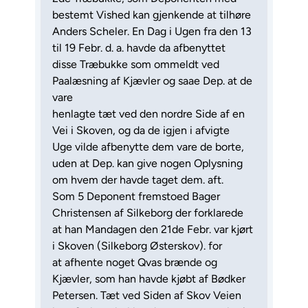
bestemt Vished kan gjenkende at tilhøre
Anders Scheler. En Dag i Ugen fra den 13
til 19 Febr. d. a. havde da afbenyttet
disse Træbukke som ommeldt ved
Paalæsning af Kjævler og saae Dep. at de
vare
henlagte tæt ved den nordre Side af en
Vei i Skoven, og da de igjen i afvigte
Uge vilde afbenytte dem vare de borte,
uden at Dep. kan give nogen Oplysning
om hvem der havde taget dem. aft.
Som 5 Deponent fremstoed Bager
Christensen af Silkeborg der forklarede
at han Mandagen den 21de Febr. var kjørt
i Skoven (Silkeborg Østerskov). for
at afhente noget Qvas brænde og
Kjævler, som han havde kjøbt af Bødker
Petersen. Tæt ved Siden af Skov Veien