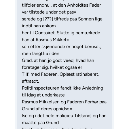
tilfoier endnu , at den Anholdtes Fader
var tilstede under det pas=
serede og [???] tilfreds paa Sønnen lige
indtil han ankom
her til Contoiret. Sluttelig bemærkede
han at Rasmus Mikkel=
sen efter skjønnende er noget beruset,
men langtfra i den
Grad, at han jo godt veed, hvad han
foretager sig, hvilket ogsaa er
Tilf. med Faderen. Oplæst ratihaberet,
aftraadt.
Politiinspecteuren fandt ikke Anledning
til idag at underkaste
Rasmus Mikkelsen og Faderen Forhør paa
Grund af deres ophidse=
lse og i det hele malicieu Tilstand, og han
maatte paa Grund