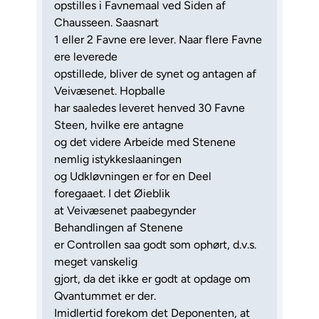
opstilles i Favnemaal ved Siden af
Chausseen. Saasnart
1 eller 2 Favne ere lever. Naar flere Favne
ere leverede
opstillede, bliver de synet og antagen af
Veivæsenet. Hopballe
har saaledes leveret henved 30 Favne
Steen, hvilke ere antagne
og det videre Arbeide med Stenene
nemlig istykkeslaaningen
og Udkløvningen er for en Deel
foregaaet. I det Øieblik
at Veivæsenet paabegynder
Behandlingen af Stenene
er Controllen saa godt som ophørt, d.v.s.
meget vanskelig
gjort, da det ikke er godt at opdage om
Qvantummet er der.
Imidlertid forekom det Deponenten, at